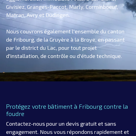
Givisiez, Granges-Paccot, Marly, Corminboeuf,
Matran, Avry et Düdingen.
Nous couvrons également l'ensemble du canton
de Fribourg, de la Gruyère à la Broye, en passant
par le district du Lac, pour tout projet
d'installation, de contrôle ou d'étude technique.
Protégez votre bâtiment à Fribourg contre la
foudre
Contactez-nous pour un devis gratuit et sans
engagement. Nous vous répondons rapidement et